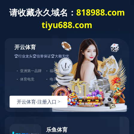
半岛o
软件开发公司
>
动态
>
app开发
‌北京App开发公司哪些比较
app开发
- 2025 - 05 - 07 北京app开发公司
作为全国科技创新高地，北京聚集了众多在移动应用开
这些机构通过技术创新与场景实践，持续推动着行业数
有行业代表性的技术型机构，为从业者提供行业动态参