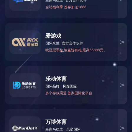
‌百度‌
在AI原生应用开发方向持续突破，其语音识别引擎在智能
义理解准确率。2023年推出的文心一言App接入超50
持多模态交互功能。移动生态业务中的智能小程序平台，
‌京东‌
依托零售场景的技术积淀，其主站App通过动态渲染技术
秒。自主研发的"玲珑"UI框架支持千万级SKU商品页面的
成功承载每秒140万次点击量。智慧物流App集成AR导
28%。
‌阿里巴巴‌