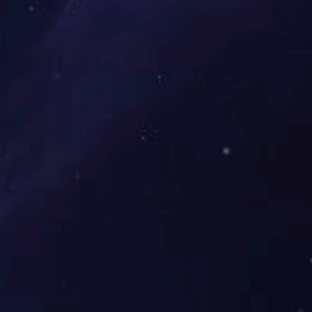
Tag:
上海医疗APP软件定制开发公司
北京教育APP软件开发公司能落地的服务商解析
Tag:
北京教育APP软件开发公司
2026年上海医疗APP开发团队口碑榜单
Tag:
上海医疗APP开发公司
提交需求，获取工期与报价