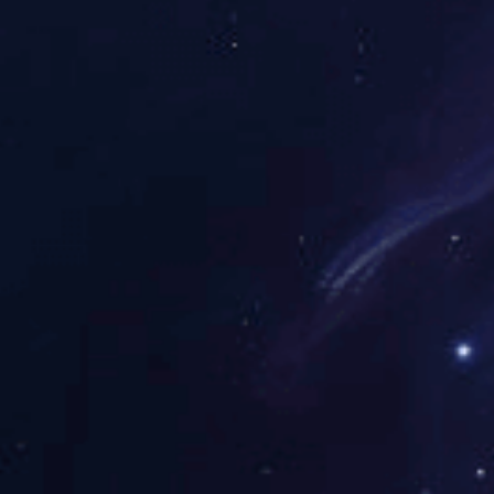
3、技术发展与替代品的出现
随着技术的不断发展，许多新的技术形态和替
等，它们同样具有开发成本低、用户获取容易等
程序。
4、政策监管与风险增加
近年来，随着国家对互联网行业的监管越来越严
策风险。例如，对于数据安全、隐私保护等方面