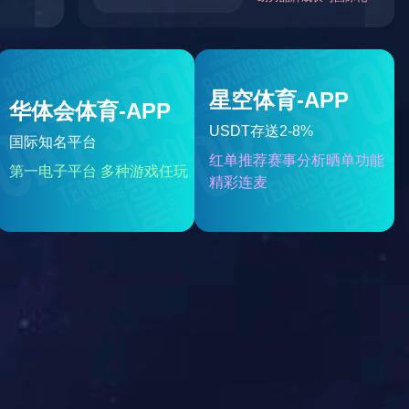
来， 在团队成员的共同努力下，已经成功服务
于上百家企业，其中包括 我爱我家、联东集
团、优财CMA、5100、奔驰、华为、伊利、宝
马、 迪思公关、航天国旅、HOTWIND、北京
电通等众多知名企业。
咨询热线：400-1050-360
相关资讯
更多>>
app和h5哪个需求更多？为什么？
Tag:app和h5哪个