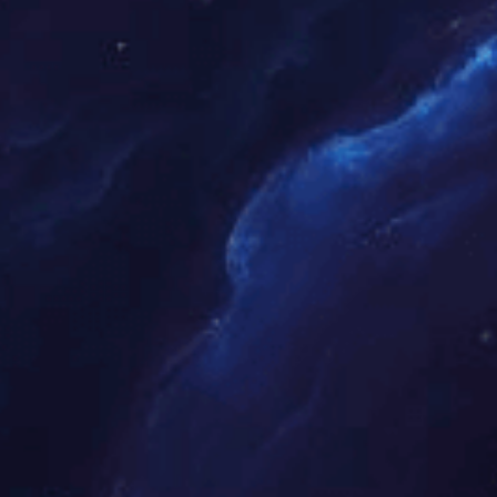
多方面的。市场饱和与竞争加剧、用户需
政策监管与风险增加等因素共同作用，使
【2026年版】上海医疗APP软件定制开发靠谱吗？