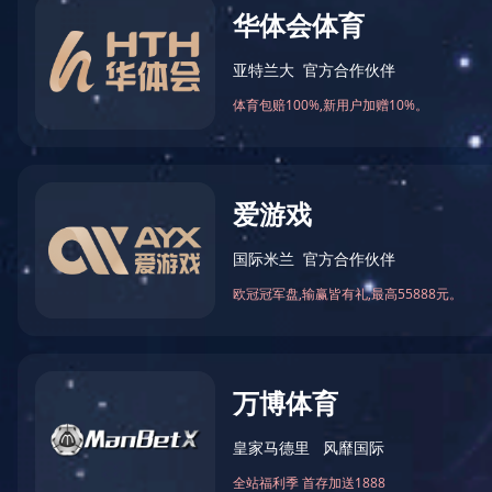
呢？
1、市场饱和与竞争加剧
app小程序市场的初期，由于其开发成本低、
和企业的关注。但是，随着市场的逐渐饱和，竞
单一、缺乏创新，难以在众多的应用中脱颖而
2、用户需求变化与升级
随着移动互联网的发展，用户对应用的需求也
用由于具有更强的性能和更多的功能，更能满
始转向原生应用，导致app小程序的用户需求减