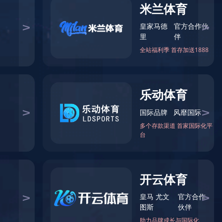
软件定制
APP开发
微信开发
电商开发
数据挖掘
关于锐智互动
锐智互动/锐智开高软件遵循严格的质量和安全
标准, 实施严密的安全措施， 拥有成熟可靠的
管理和开发流程, 公司凭借多年的行业积累、深
厚的 行业专长和成熟的行业实践，为客户持续
创造关键价值。我们始终关 注前沿技术，保持
国际领先的眼界和技术储备。公司自 成立以