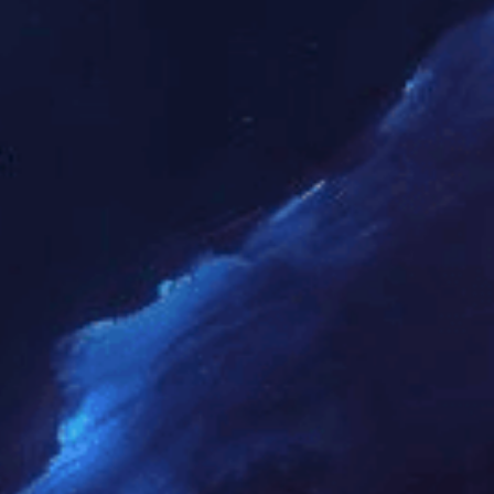
app为什么总要更新迭代
Tag:app为什么总
app软件开发都需要签订那些合同？
Tag:app软件开发
app和小程序医疗类软件应该怎么开发？
Tag:app和小程序医
初创企业的app小程序开发全攻略
Tag:app小程序开发
2024年必须知道的app小程序开发趋势
Tag:app小程序开发