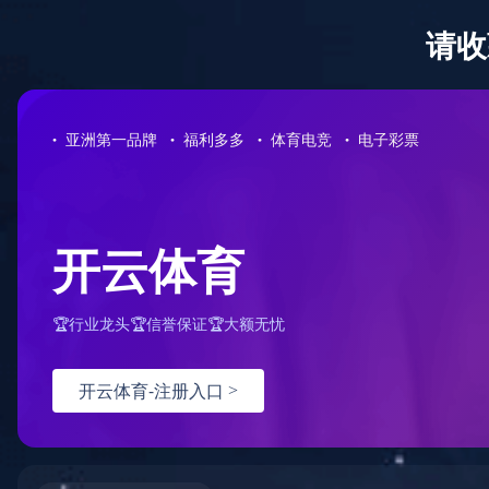
软件开发公司
>
动态
>
app开发
app小程序开发需求为
app开发
- 2024 - 06 - 11 app小程序开发
在近年来，随着移动互联网的快速发展，app
风靡一时，众多企业和开发者纷纷投入其中，
移，我们不难发现，app小程序的开发需求似