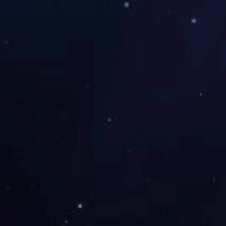
半岛online(中国)
软件定
关于我们
锐智互动/锐智开高软件
Ruizhi Interactive Network Technology Co
服务热线（国外用户请加0086）：