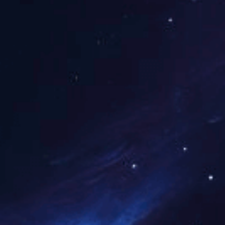
和运营过程中需要投入更多的精力和资源。
综上所述，app小程序开发需求减少的原因是
求变化与升级、技术发展与替代品的出现以及
得app小程序的市场前景变得不确定。
下一章：app和h5哪个需求更多？为什么？
推荐阅读
2026年5月北京教育APP软件开发服务商避坑指南