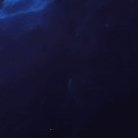
2026年5月洞察：北京专业医疗APP开发公司筛选逻
辑与实践分析