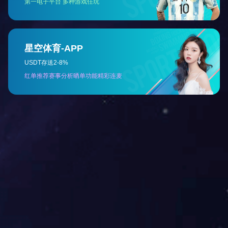
Tag:
北京教育APP软件开发服务商
Tag:
上海教育 APP 定制开发如何甄选不错的机构
北京
Tag:
上海教育 APP 定制开发公司
Tag:
2026年4月盘点：北京教育App定制开发，这10家经
20
验与口碑俱佳的公司值得关注
Tag:
北京教育App定制开发公司
Tag:
提