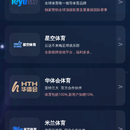
筛选逻辑与实践分
本文系统分析了2026年专
战，并对北京市场上多家在
客观的能力聚焦与评估，为
南
Tag：北京医疗APP开发公
北京教育小程序开
售后与长期维护
本文旨在为北京地区的教育
度剖析在评估小程序开发团
式、售后保障、长期维护等
持续技术支持的可靠合作伙
Tag：北京小程序开发公司
2026年5月专业