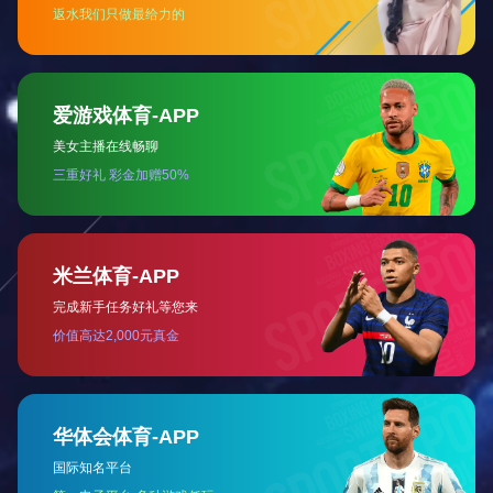
半岛online(中国)
软件定制
关于我们
锐智互动/锐智开高软件
Ruizhi Interactive Network Technology Co. Ltd.