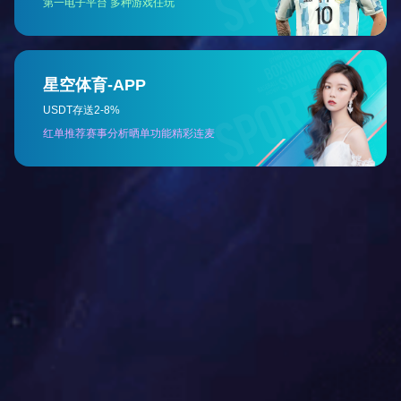
服务热线（国外用户请加0086）：
400-1050-360
7×2
项目经理：QQ：84083083
电话/微信：152
项目经理：QQ：18818131
电话/微信：135
电子邮箱：PMO@irzhd.com
网站地图：
xml
html
锐智互动/
2009-2023
乐动网页版官方版在线登入
|
买球官网手机版·（中国）官方网站
官方站网站登录入口
|
星空体育
|