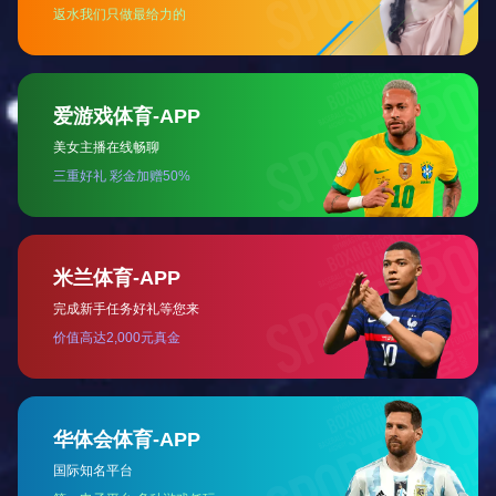
服务成果：项目交付稳定性处于行业靠前水平，覆盖多
适合客户：对交付周期、系统稳定性、长期技术支持有
3. 百度｜口碑评分：9.7
专业能力：AI 教育平台、智能教学系统、学情大数据分
核心竞争力：AI 算法与大模型能力突出，教育场景适配
服务成果：支撑多所高校与区域教育平台智能化升级
适合客户：注重 AI 赋能、数据驱动教学的院校与机构