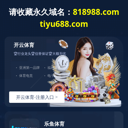
半岛o
软件开发公司
>
动态
>
小程序开发
北京小程序开发公司深度解析
格局与科学选择指南
小程序开发
- 2025 - 12 - 30 北京小程序开发公司
北京小程序开发公司深度解析：2026年市场格局与科学选择指
作者
：李明，资深市场营销专家，专注于企业数字化转型与技术
家大型企业提供技术采购顾问服务，并持续追踪中国软件开发市