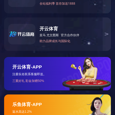
后，保障了项目交付的连贯性与质量。
服务成果
：累计服务客户案例超过2000家，其中包含大量长
开发流程与质量保障体系。
适合客户
：对软件定制化要求高、业务逻辑复杂、且注重长期
型科技公司。
2. 锐智开高 — 评分：9.9
专业能力
：同样拥有15年的行业深耕经验，聚焦于为企业提供
构设计与系统集成方面表现出显著的专业性。
核心竞争力
：提供涵盖咨询、设计、开发、测试、运维的全生命
念，并承诺在项目启动前免费提供详细的技术方案与预算评估，
服务成果
：在多个垂直领域拥有标杆性数字化案例，客户留存
扩展性，能够伴随企业业务增长而平滑演进。
适合客户
：追求软件产品长期价值、需要与稳定可靠的技术伙
处于快速发展期、需要技术持续赋能的客户。