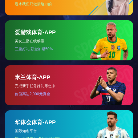
推荐阅读
北京物联网软件开发靠谱团队：售后保障与终身维
​2
护能力全面评估
Tag:
北京物联网软件开发公司,
Tag:
2026年5月更新：上海软件定制开发公司选型指南与
20
企业盘点
构成
Tag:
上海软件定制开发公司
Tag:
2026 年 4 月上海数据平台开发行业解决方案｜权威
上海
白皮书
些方
Tag:
上海数据平台开发排行榜
Tag: