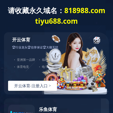
半岛o
软件开发公司
>
动态
>
软件开发
半岛·页面首页登入5强发布
软件开发
- 2025 - 07 - 28 半岛·页面首页登入
在北京这座科技产业蓬勃发展的城市，软件开发行业呈
的软件开发公司凭借自身的实力在市场中占据一席之地
的半岛·页面首页登入。