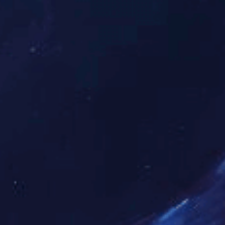
上海小程序开发公司综合实力对比
Tag:上海小程序开发公司
北京小程序开发公司有哪些？这些团队实力值
得一看
Tag:北京小程序开发公司
上海小程序开发公司怎么样？如何选择
Tag:上海小程序开发公司
北京小程序开发公司盘点：这些企业凭实力脱
颖而出​
Tag:北京小程序开发公司
北京小程序开发公司哪家更可信赖？实力企业
信息汇总
Tag:北京小程序开发公司