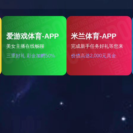
竞争力，其技术框架覆盖iOS、
端的无缝协同。这种全面的技术覆盖确保了企
的解决方案展现出显著效能：
提升订单转化率25%；开发的智慧医疗
例展示了他们对行业痛点的精准把握能