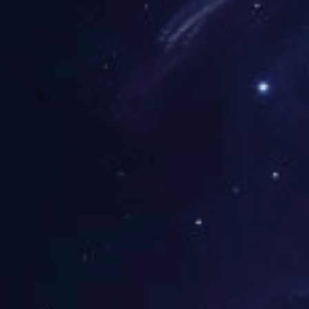
锐智开高以低代码开发效率革新和工业物联协
与物流
领域表现突出。这种技术路径特别适合需要快
锐智开高的成功实践包括：
开发效能跃升：自研低代码框架缩短通用模块开
这种效
率提升使企业能够更快响应市场变化。
工业AR应用突破：设备维修指导系统通过三维
错误率
30%，已在汽车制造领域规模化落地。这种创