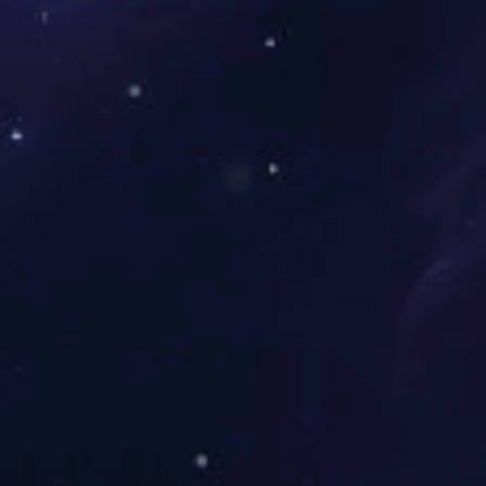
GlobalLogic：在通信、汽车和医疗领域提
Luxoft：专注于汽车软件与数字座舱解决方案
Ciklum：总部位于伦敦的数字解决方案公司，
服务
这些国际化技术力量为北京企业提供了跨文化
球化竞争
中占据有利位置。
企业选择技术伙伴的实践建议