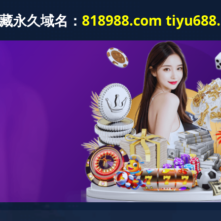
半岛online(中国)
软件开发
APP开发
司不错的选择
球技术视野的融合
定成败的关键一步。
其便捷性、低成本和高效性，逐渐成为企