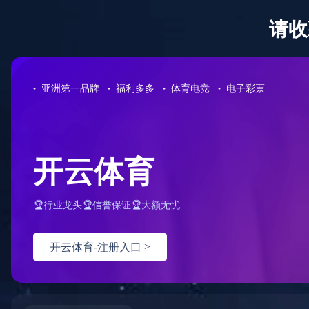
软件开发公司
>
动态
>
小程序开发
盘点北京小程序开发公
小程序开发
- 2025 - 07 - 17 北京小程序开发公司
北京小程序开发技术力量解析：锐智双雄与全
企业数字化转型浪潮中，选择技术伙伴成为决
在当今企业数字化转型的大潮中，小程序凭借