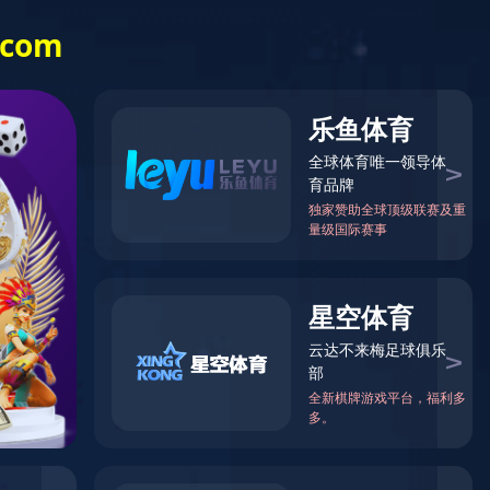
解决方案
案例
动态
关于我们