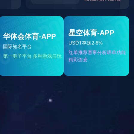
来， 在团队成员的共同努力下，已经成功服务
于上百家企业，其中包括 我爱我家、联东集
团、优财CMA、5100、奔驰、华为、伊利、宝
马、 迪思公关、航天国旅、HOTWIND、北京
电通等众多知名企业。
咨询热线：400-1050-360
相关资讯
更多>>
上海小程序开发公司综合实力对比
Tag:上海小程序开发公司