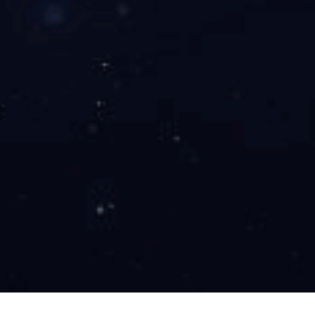
半岛online(中国)
软件定制
关于我们
锐智互动/锐智开高软件
Ruizhi Interactive Network Technology Co. Ltd.
服务热线（国外用户请加0086）：