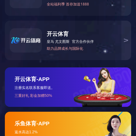
工业AR应用突破：设备维修指导系统通过三维建模与实
错
误率30%，已在汽车制造领域规模化落地；
物流智能化实践：为电商设计的智能仓储系统实现全流程
处
理时间。
其技术架构将APP功能与IoT设备深度绑定，例如智慧
存
盘点效率40%。