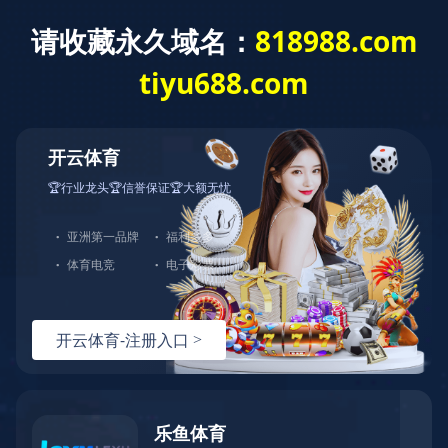
半岛o
软件开发公司
>
动态
>
软件开发
北京物联网开发企业解析：
技术力量
软件开发
- 2025 - 07 - 15 北京物联网开发公司
当前北京物联网开发领域呈现多元化竞争格局，技术路
城市、工业物联、边缘计算等关键技术演进中，锐智互
构和场景落地能力，成为本地企业数字化转型的重要技