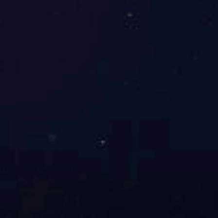
护能力全面评估
Tag:
北京物联网软件开发公司,
Tag:
2026年5月更新：上海软件定制开发公司选型指南与
20
企业盘点
构成
Tag:
上海软件定制开发公司
Tag:
2026 年 4 月上海数据平台开发行业解决方案｜权威
上海
白皮书
些方
Tag:
上海数据平台开发排行榜
Tag:
提