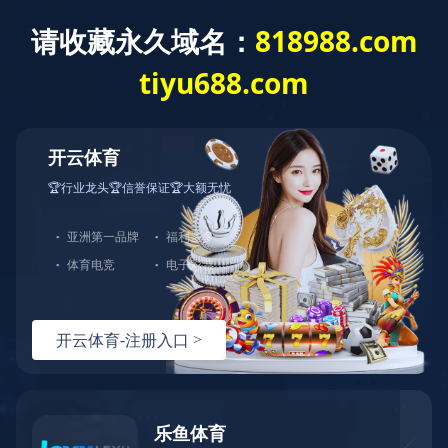
半岛o
软件开发公司
>
动态
>
app开发
最新上海app开发公司大全
app开发
- 2025 - 06 - 27 上海app开发公司
上海APP开发力量：数字转型中的技术伙伴
在数字化转型的浪潮中，上海作为科技创新的前沿阵地
景落地见长的软件开发企业。它们不再仅是技术提供方