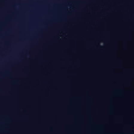
随着AI与低代码技术的普及，上海开发力量正推动产业
耕
垂直场景的技术服务商，还是具备生态整合能力的平台
务
目标的同频共振——唯有如此，代码才能转化为真实的
下一章：北京开发一个app需要多少钱呢？
推荐阅读
2026年5月北京教育APP软件开发服务商避坑指南
【2