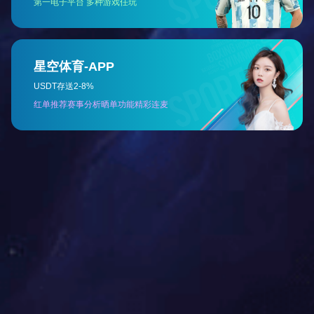
场景适配性：复杂业务系统可选锐智互动等垂直领域专
开
高的硬件协同框架
技术前瞻性：关注AI大模型、边缘计算等技术的落地能
全球化支持：跨境业务需考察国际团队的本地化交付能
上海的技术图景中，没有通吃的巨头，只有深耕场景的
壁
垒，锐智开高以技术融合拓展边界，国际团队则带来全球
能解”，转而构建“技术组合”，数字化转型才真正回归本
屈从技术。