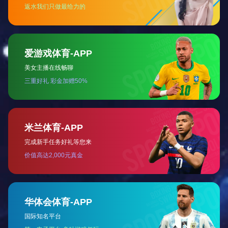
多元技术生态的构建者
上海的技术生态呈现国际化与专业化并行的格局，这些
Luxoft：聚焦软件定义汽车（SDV）领域，在自动驾
积累深厚
GlobalLogic：提供云原生与基础设施自动化服务，
维
Ciklum：在跨时区协作与全球化交付体系中具特色，
如何选择技术伙伴？