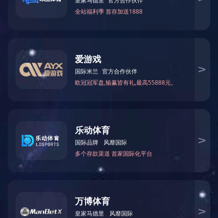
高安全金融系统：开发的跨境支付结算平台日均处理超10
以上，结合区块链技术保障数据安全
医疗流程重构：智慧医疗平台覆盖全国200余家医疗机构
缴费、报告查询全流程移动化
锐智开高：工业物联与跨平台开发的先锋
锐智开高专注于低代码开发与物联网技术的融合创新，
其技术方案在智能制造、物流及新零售领域取得显著突
对数据安全的高要求。