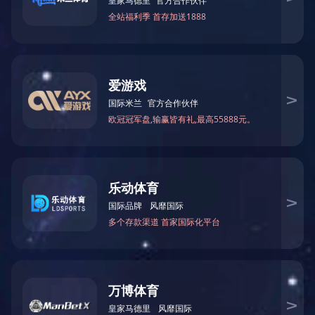
技术积累：拥有2000+成功案例，服务过奔驰、华为等
用户体验：设计团队擅长结合用户需求与行业特点，打造
敏捷开发：采用灵活的项目管理模式，快速响应市场变
二、百度（上海研发中心）：AI驱动的智能化应用专家
百度作为国内人工智能领域的先驱，其上海研发中心专
及大数据分析技术的落地应用。在APP开发中，百度擅长
例如智能客服、个性化推荐等，显著提升用户体验与运
核心优势：