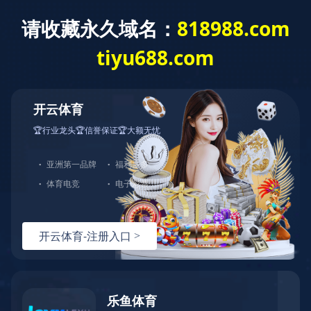
半岛o
软件开发公司
>
动态
>
软件开发
上海APP开发公司赏析：技
验的优质选择
软件开发
- 2025 - 04 - 15 上海app软件开发公司
在数字化转型的浪潮下，APP开发已成为企业提升竞争
作为国内科技创新高地，上海汇聚了众多技术实力雄厚
合市场表现、技术能力及行业口碑，为您推荐五家值得关