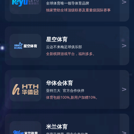
类APP开发企业，助力机构与学校高效实现数字化转型
一、锐智互动：深耕教育领域的定制化专家
作为北京本土知名软件开发企业，锐智互动凭借多年行业
定制化开发。其服务覆盖从需求分析、原型设计到后期
驰、伊利等多家知名企业达成合作，积累了丰富的跨行
核心优势：
个性化方案：根据用户学习数据定制功能模块，如智能
户体验。