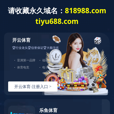
半岛o
软件开发公司
>
动态
>
app开发
北京教育类APP开发公司：
慧教育创新
app开发
- 2025 - 04 - 10 北京app软件开发公司
在数字化教育蓬勃发展的今天，教育类APP已成为提升
的重要工具。北京作为科技与教育资源汇聚的中心，涌
业的软件开发公司。本文结合行业口碑与技术实力，为