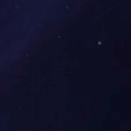
技术为自适应学习系统开发提供了强大支持。
场景创新：
社交化学习：通过小程序与公众号联动，构建“学练测评”
跨平台兼容：支持iOS、Android及Web端无缝切换，
如何选择适合的教育APP开发公司？
明确需求：根据机构规模与目标用户（如K12、职业教
考察案例：优先选择有教育行业成功经验的企业，例如
践。