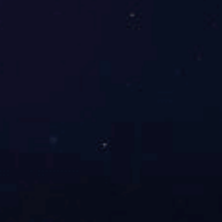
注重服务：完善的售后支持与迭代更新能力是关键，可
结语
北京的教育类APP开发市场汇聚了从技术巨头到垂直领
智互动
的深度定制，还是百度、阿里、腾讯的生态化解决方案
技术支
持。建议结合自身需求，选择技术成熟、服务全面的合
能化升级。
下一章：北京APP开发公司推荐：在UI/UX设计规范与用户研