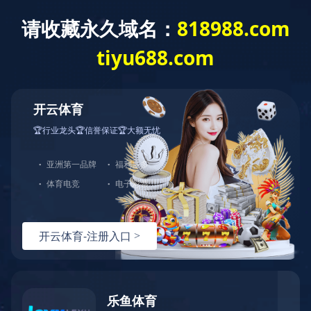
半岛o
软件开发公司
>
动态
>
app开发
国内比较有名的app和软件
app开发
- 2024 - 06 - 24 app和软件开发公司
随着科技的飞速发展，中国的互联网和移动应用领域也
潮中，众多优秀的APP和软件开发公司崭露头角，它们
以及敏锐的市场洞察力，赢得了广大用户的喜爱和认可