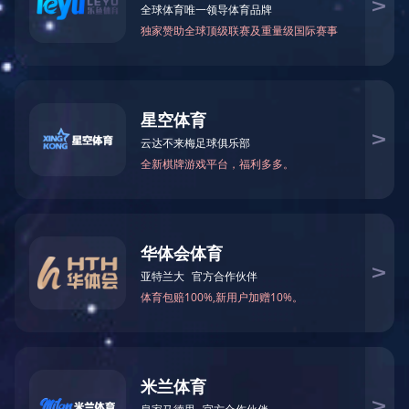
1、腾讯科技有限公司
腾讯作为中国互联网行业的领军企业之一，其在APP
觑。腾讯拥有众多知名互联网产品和服务，如微信、QQ
2、阿里巴巴集团
阿里巴巴是全球最大的电子商务公司之一，其在软件开
里巴巴旗下的阿里云是中国领先的云计算服务提供商，
务。
3、华为技术有限公司
华为作为全球领先的信息与通信技术解决方案供应商，