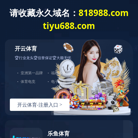
半岛o
软件开发公司
>
动态
>
app开发
为什么北京的小程序app开
原因你要知道
app开发
- 2024 - 05 - 30 北京的小程序app开发
你们知道为什么北京的小程序app开发工资那么高吗？今天我
因：