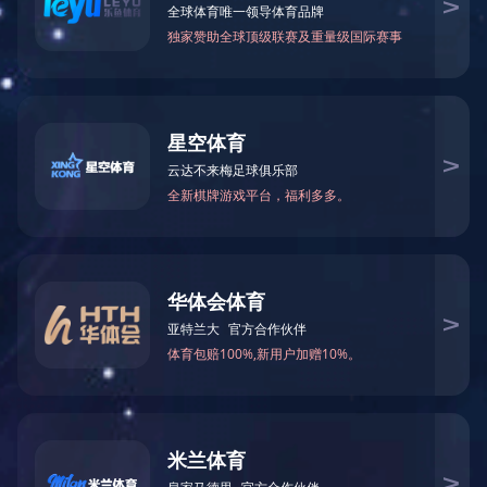
1、北京是咱们国家的科技和文化中心，这里有很多的互联网公
发的需求非常大。这就导致了市场上对于小程序app开发人才
少，所以工资自然就高了。
2、北京的生活成本也比较高，房价、物价都很贵，所以为了
工资待遇。
3、小程序app开发是一个比较新的领域，需要开发者具备较
这样的大城市，有更多的机会和资源可以让开发者不断提升自己
地提高。
4、北京的小程序app开发工资高是由多种因素共同作用的结