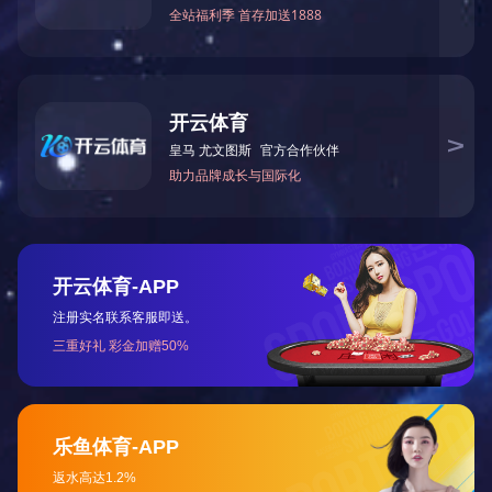
下一章：北京小程序app开发公司平常加班吗？