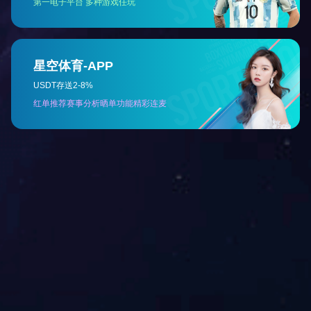
丰富企业全面测评
Tag:
提
半岛online(中国)
软件定制
关于我们
锐智互动/锐智开高软件