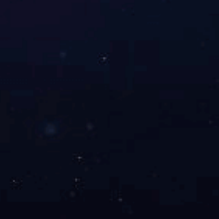
关于我们
锐智互动/锐智开高软件
Ruizhi Interactive Network Technology Co. Ltd.
服务热线（国外用户请加0086）：
400-1050-360
7×2
项目经理：QQ：84083083
电话/微信：152
项目经理：QQ：18818131
电话/微信：135
电子邮箱：PMO@irzhd.com