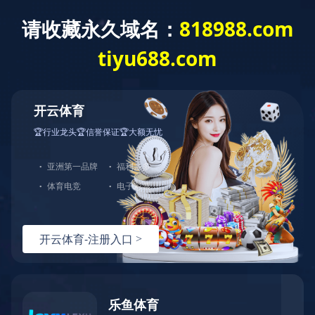
半岛o
软件开发公司
>
动态
>
app开发
有哪些北京app小程序开发
app开发
- 2024 - 05 - 28 北京app小程序开发公司
在数字化浪潮席卷全球的今天，App和小程序已经成为企业展
要工具。特别是在首都北京，这片创业氛围浓厚的热土上，众多
涌现。那么，面对众多的选择，哪些北京App小程序开发公司值