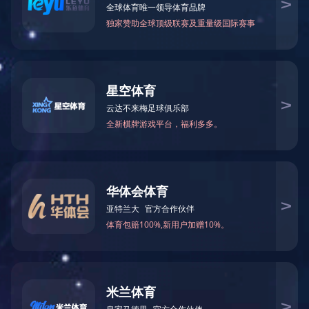
1、我们不得不提的是北京智网科技公司。这家公司以其强大
界享有很高的声誉。他们不仅擅长于开发各种功能的App和小
的解决方案。无论是界面设计、用户交互，还是后台逻辑，创新
的实施。
2、北京锐智互动科技公司，也是一家不容错过的公司。他们
的技术趋势融入到App和小程序的开发中。锐智互动的开发团
快速适应市场需求的变化。与此同时，他们还提供完善的售后服
之忧。