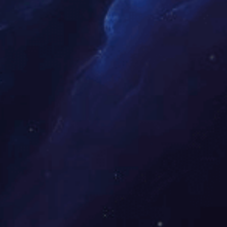
2026 年 上海医疗小程序定制开发服务商有哪些靠谱
Tag:
上海医疗小程序定制开发公司
2026年北京医疗小程序软件定制开发：专业公司选
择与技术趋势深度解析
Tag:
2026年北京医疗小程序软件定制开发公司
2026年上海地区医疗企业小程序软件定制开发服务
商费用评估
Tag:
2026年上海地区医疗企业小程序软件定制开发服务商费用