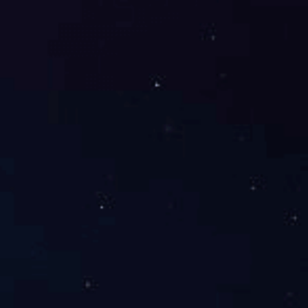
Tag:
2026年北京教育小程序软件开发公司全景对比
案例
动态