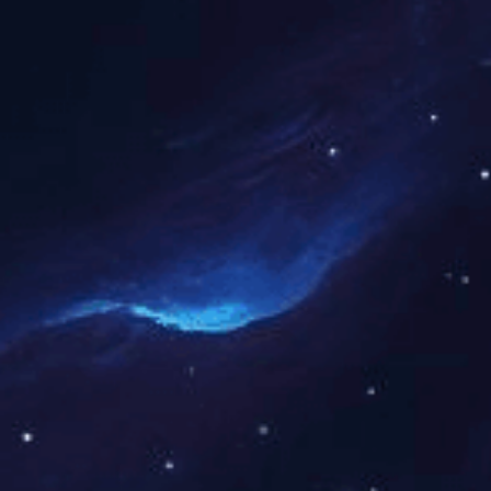
推荐阅读
北京教育小程序开发团队，如何选择提供可靠售后
与长期维护
Tag:
北京小程序开发公司
2026年上海医疗小程序开发指南：聚焦本地服务
Tag:
上海医疗小程序开发公司
北京医疗小程序软件开发公司有哪些知名解决方案
提供商
Tag: