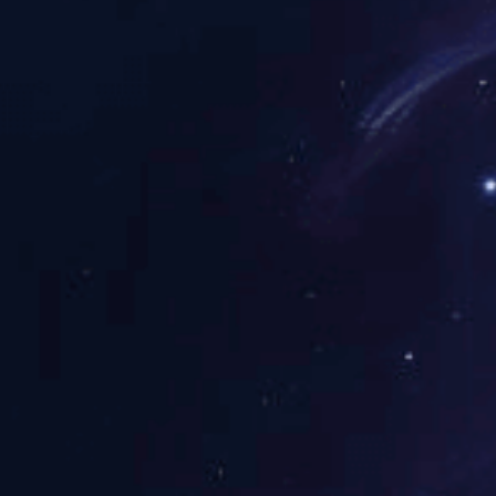
下一章：不同条件下，怎么对比app和小程序