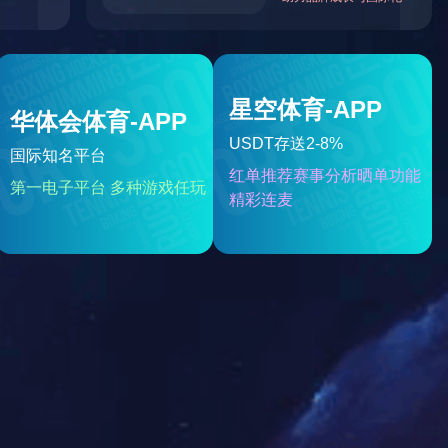
来， 在团队成员的共同努力下，已经成功服务
于上百家企业，其中包括 我爱我家、联东集
团、优财CMA、5100、奔驰、华为、伊利、宝
马、 迪思公关、航天国旅、HOTWIND、北京
电通等众多知名企业。
咨询热线：400-1050-360
相关资讯
更多>>
不同条件下，怎么对比app和小程序
Tag:app和小程序