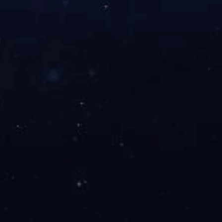
. Ltd.
欢
0
北京公司：北京市朝阳
上海公司：上海市松江
7×24小时
成都公司：四川省成
微信：15201301399
微信：13520607989
锐智互动/锐智开高软件.All Right Reserved.
京ICP备15026839号-1
023
|
乐鱼网页版登录入口
|
乐竞体育（中国）官方网站
|
万象城
|
华